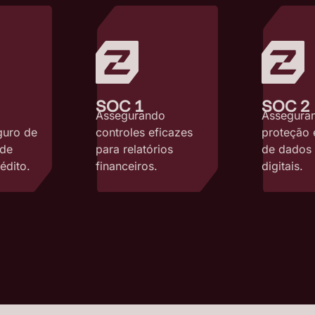
SOC 1
SOC 2
Assegurando
Assegura
controles eficazes
proteção 
guro de
para relatórios
de dados
 de
financeiros.
digitais.
édito.