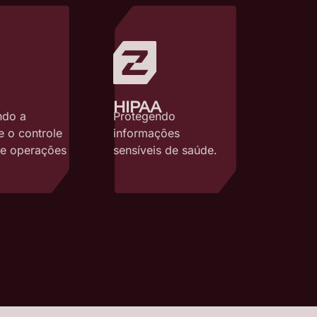
HIPAA
ndo a
Protegendo
e o controle
informações
 e operações
sensíveis de saúde.