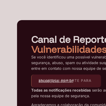
Canal de Report
Vulnerabilidade
Se você identificou uma possível vulnerab
segurança, abuso, spam ou atividade sus
entre em contato com nossa equipe de s
abuse@zup.com.br
ENVIE SEU REPORTE PARA
Todas as notificações recebidas
serão an
pela nossa equipe de segurança.
Agradecemos a colaboração da comunidad