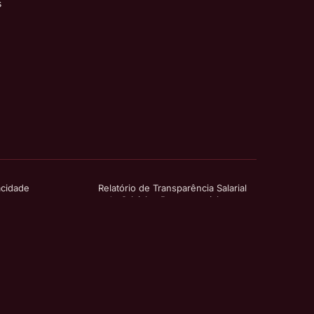
s
acidade
Relatório de Transparência Salarial
s
e de Critérios Remuneratórios