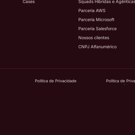
Cases
Squads Híbridas e Agêntica
Parceria AWS
Parceria Microsoft
Parceria Salesforce
Nossos clientes
CNPJ Alfanumérico
Política de Privacidade
Política de Priv
para candidato
©Copyright 2026 Zup. All rights reserved.