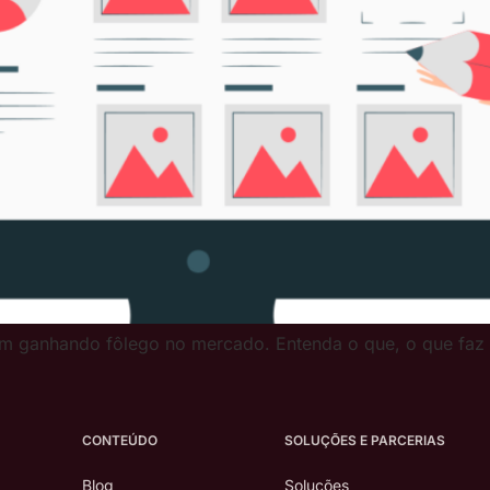
m ganhando fôlego no mercado. Entenda o que, o que faz e 
CONTEÚDO
SOLUÇÕES E PARCERIAS
Blog
Soluções