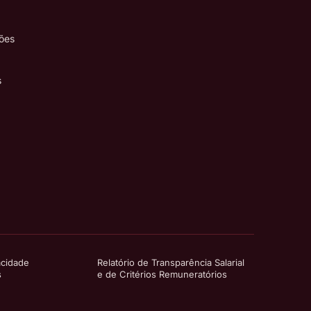
ões
s
acidade
Relatório de Transparência Salarial
s
e de Critérios Remuneratórios