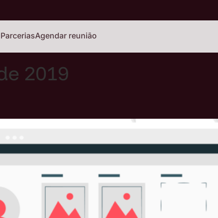
o
Parcerias
Agendar reunião
 de 2019