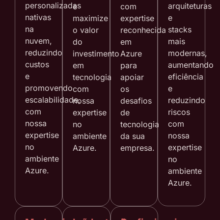
personalizadas
arquiteturas
e
com
nativas
e
maximize
expertise
na
stacks
o valor
reconhecida
nuvem,
mais
do
em
reduzindo
modernas,
investimento
Azure
custos
aumentando
em
para
e
eficiência
tecnologia
apoiar
promovendo
e
com
os
escalabilidade,
reduzindo
nossa
desafios
com
riscos
expertise
de
nossa
com
no
tecnologia
expertise
nossa
ambiente
da sua
no
expertise
Azure.
empresa.
ambiente
no
Azure.
ambiente
Azure.