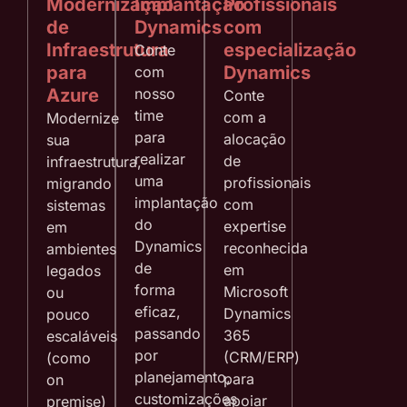
Modernização
Implantação
Profissionais
de
Dynamics
com
Infraestrutura
especialização
Conte
para
Dynamics
com
Azure
nosso
Conte
time
com a
Modernize
para
alocação
sua
realizar
de
infraestrutura,
uma
profissionais
migrando
implantação
com
sistemas
do
expertise
em
Dynamics
reconhecida
ambientes
de
em
legados
forma
Microsoft
ou
eficaz,
Dynamics
pouco
passando
365
escaláveis
por
(CRM/ERP)
(como
planejamento,
para
on
customizações
apoiar
premise)