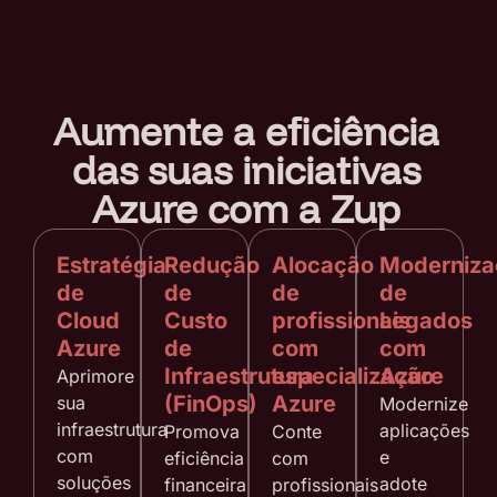
Aumente a eficiência
das suas iniciativas
Azure com a Zup
Estratégia
Redução
Alocação
Moderniza
de
de
de
de
Cloud
Custo
profissionais
Legados
Azure
de
com
com
Infraestrutura
especialização
Azure
Aprimore
(FinOps)
Azure
sua
Modernize
infraestrutura
aplicações
Promova
Conte
com
e
eficiência
com
soluções
adote
financeira
profissionais