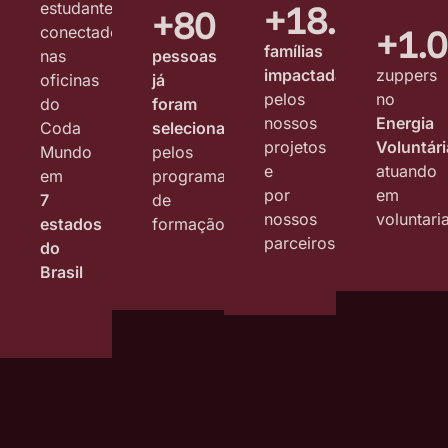
+18.000
estudantes
+80
+1.
conectados
famílias
nas
pessoas
impactadas
zuppers
oficinas
já
pelos
no
do
foram
nossos
Energia
Coda
selecionadas
projetos
Voluntári
Mundo
pelos
e
atuando
em
programas
por
em
7
de
nossos
voluntari
estados
formação
parceiros
do
Brasil