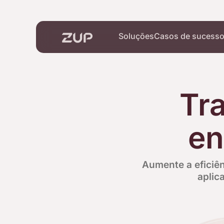
Soluções
Casos de sucess
Tr
en
Aumente a eficiê
aplic