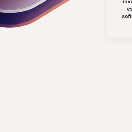
inv
e
sof