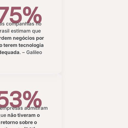
75%
as companhias no
rasil estimam que
rdem negócios por
o terem tecnologia
dequada
. – Galileo
53%
 empresas admitiram
que
não tiveram o
retorno sobre o