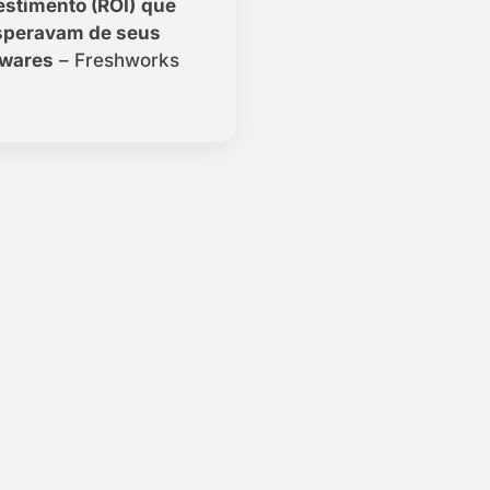
estimento (ROI)
que
speravam de seus
twares
– Freshworks