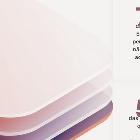
d
B
pe
nã
a
das