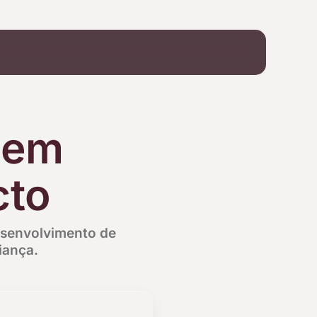
 em
cto
esenvolvimento de
iança.