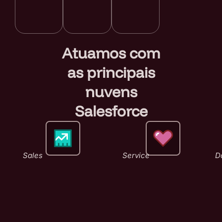
Atuamos com
as principais
nuvens
Salesforce
Sales
Service
D