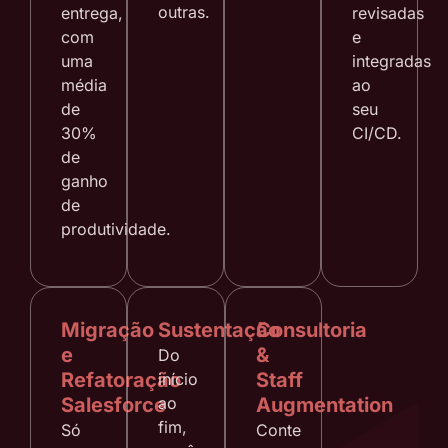
outras.
entrega,
revisadas
com
e
uma
integradas
média
ao
de
seu
30%
CI/CD.
de
ganho
de
produtividade.
Migração
Sustentação
Consultoria
e
&
Do
Refatoração
Staff
início
Salesforce
ao
Augmentation
fim,
Só
Conte