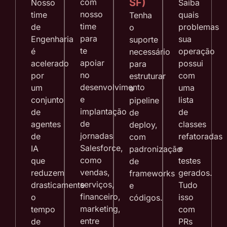
SF)
com
Nosso
Saiba
nosso
time
quais
Tenha
time
de
problemas
o
para
Engenharia
sua
suporte
te
é
operação
necessário
apoiar
acelerado
possui
para
no
por
com
estruturar
desenvolvimento
um
uma
a
e
conjunto
lista
pipeline
implantação
de
de
de
de
agentes
classes
deploy,
jornadas
de
refatoradas
com
Salesforce,
IA
e
padronização
como
que
testes
de
vendas,
reduzem
gerados.
frameworks
serviços,
drasticamente
Tudo
e
financeiro,
o
isso
códigos.
marketing,
tempo
com
entre
de
PRs