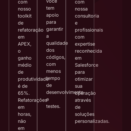
você
com
com
tem
nosso
nossa
apoio
toolkit
consultoria
para
de
e
garantir
refatoração
profissionais
a
em
com
qualidade
APEX,
expertise
dos
o
reconhecida
códigos,
ganho
em
com
médio
Salesforce
menos
de
para
tempo
produtividade
otimizar
de
é de
sua
desenvolvimento
65%.
operação
e
Refatorações
através
testes.
em
de
horas,
soluções
não
personalizadas.
em