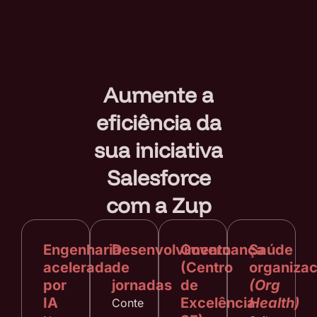
Aumente a
eficiência da
sua iniciativa
Salesforce
com a Zup
Engenharia
Desenvolvimento
Governança
Saúde
acelerada
de
(Centro
organizac
por
jornadas
de
(Org
IA
Excelência
Health)
Conte