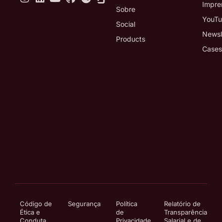
Impre
Sobre
YouT
Social
Newsl
Products
Cases
Código de
Segurança
Política
Relatório de
Ética e
de
Transparência
Conduta
Privacidade
Salarial e de