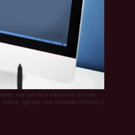
esign, seja qual for a plataforma. Por isso
denar, agrupar, criar carrosséis (listview) e