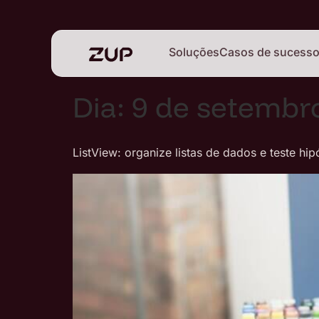
Soluções
Casos de sucess
Dia:
9 de setembr
ListView: organize listas de dados e teste hi