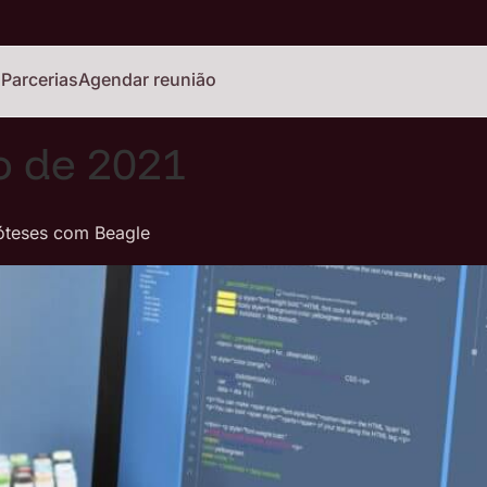
o
Parcerias
Agendar reunião
o de 2021
póteses com Beagle