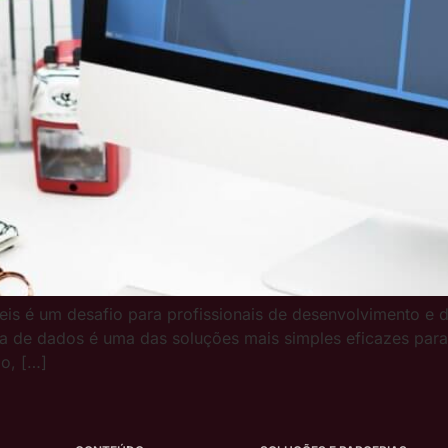
veis é um desafio para profissionais de desenvolvimento e d
a de dados é uma das soluções mais simples eficazes para or
go, […]