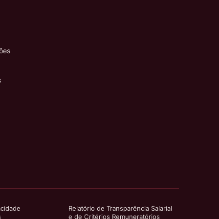
ões
s
acidade
Relatório de Transparência Salarial
s
e de Critérios Remuneratórios