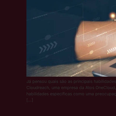
Já pensou quais são as principais habilid
Cloudreach, uma empresa da Atos OneCloud, 7
habilidades específicas como uma preocupaçã
[…]