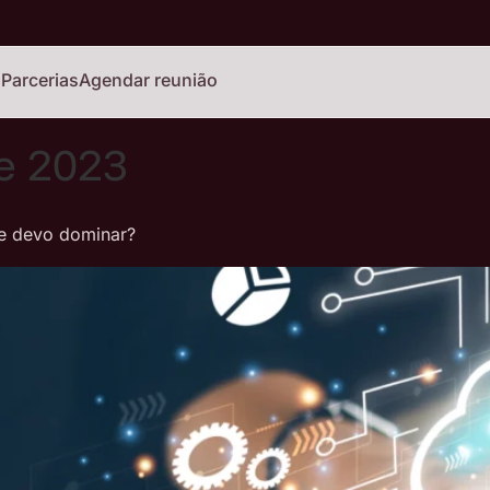
o
Parcerias
Agendar reunião
e 2023
e devo dominar?