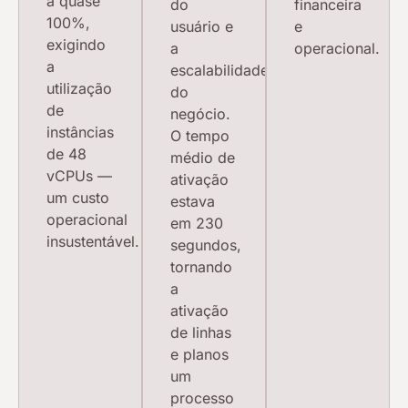
a quase
do
financeira
100%,
usuário e
e
exigindo
a
operacional.
a
escalabilidade
utilização
do
de
negócio.
instâncias
O tempo
de 48
médio de
vCPUs —
ativação
um custo
estava
operacional
em 230
insustentável.
segundos,
tornando
a
ativação
de linhas
e planos
um
processo