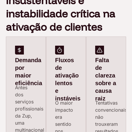
insustentáveis e
instabilidade crítica na
ativação de clientes
Demanda
Fluxos
Falta
por
de
de
maior
ativação
clareza
eficiência
lentos
sobre a
Antes
e
causa
dos
instáveis
raiz
serviços
O maior
Tentativas
profissionais
impacto
convencionais
da Zup,
era
não
uma
sentido
trouxeram
multinacional
nos
resultados