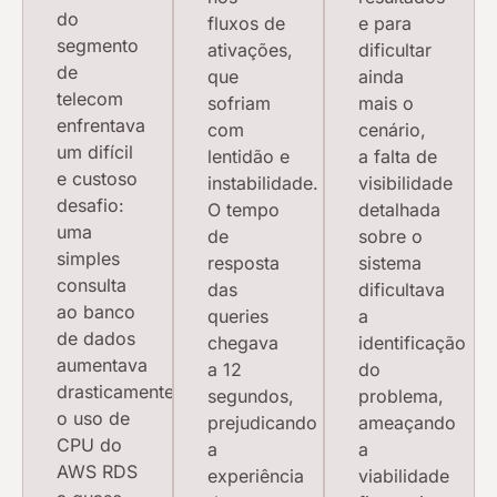
do
fluxos de
e para
segmento
ativações,
dificultar
de
que
ainda
telecom
sofriam
mais o
enfrentava
com
cenário,
um difícil
lentidão e
a falta de
e custoso
instabilidade.
visibilidade
desafio:
O tempo
detalhada
uma
de
sobre o
simples
resposta
sistema
consulta
das
dificultava
ao banco
queries
a
de dados
chegava
identificação
aumentava
a 12
do
drasticamente
segundos,
problema,
o uso de
prejudicando
ameaçando
CPU do
a
a
AWS RDS
experiência
viabilidade