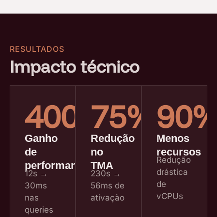
RESULTADOS
Impacto técnico
400
x
75
%
90
Ganho
Redução
Menos
de
no
recursos
Redução
performance
TMA
drástica
12s →
230s →
de
30ms
56ms de
vCPUs
nas
ativação
queries