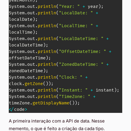
yearMonth
)
;
System
.
out
.
println
(
"Year: "
+
 year
)
;
System
.
out
.
println
(
"LocalDate: "
+
localDate
)
;
System
.
out
.
println
(
"LocalTime: "
+
localTime
)
;
System
.
out
.
println
(
"LocalDateTime: "
+
localDateTime
)
;
System
.
out
.
println
(
"OffsetDateTime: "
+
offsetDateTime
)
;
System
.
out
.
println
(
"ZonedDateTime: "
+
zonedDateTime
)
;
System
.
out
.
println
(
"Clock: "
+
clock
.
getZone
(
)
)
;
System
.
out
.
println
(
"Instant: "
+
 instant
)
;
System
.
out
.
println
(
"TimeZone: "
+
timeZone
.
getDisplayName
(
)
)
;
<
/
code
>
A primeira interação com a API de data. Nesse
memento, o que é feito a criação da cada tipo.