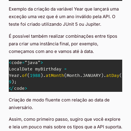
Exemplo da criação da variável Year que lançará uma
exceção uma vez que é um ano inválido pela API. O
teste foi criado utilizando JUnit 5 ou Jupiter.
É possível também realizar combinações entre tipos
para criar uma instância final, por exemplo,
começamos com ano e vamos até à data.
<
code
=
”java”
>
LocalDate
 myBirthday 
=
Year
.
of
(
1988
)
.
atMonth
(
Month
.
JANUARY
)
.
atDay
(
9
)
;
<
/
code
>
Criação de modo fluente com relação ao data de
aniversário.
Assim, como primeiro passo, sugiro que você explore
e leia um pouco mais sobre os tipos que a API suporta.