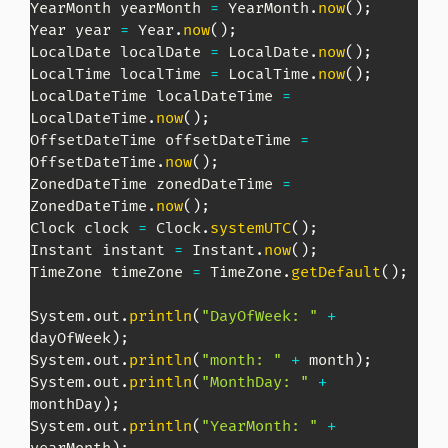
YearMonth
 yearMonth 
=
YearMonth
.
now
(
)
;
Year
 year 
=
Year
.
now
(
)
;
LocalDate
 localDate 
=
LocalDate
.
now
(
)
;
LocalTime
 localTime 
=
LocalTime
.
now
(
)
;
LocalDateTime
 localDateTime 
=
LocalDateTime
.
now
(
)
;
OffsetDateTime
 offsetDateTime 
=
OffsetDateTime
.
now
(
)
;
ZonedDateTime
 zonedDateTime 
=
ZonedDateTime
.
now
(
)
;
Clock
 clock 
=
Clock
.
systemUTC
(
)
;
Instant
 instant 
=
Instant
.
now
(
)
;
TimeZone
 timeZone 
=
TimeZone
.
getDefault
(
)
;
System
.
out
.
println
(
"DayOfWeek: "
+
dayOfWeek
)
;
System
.
out
.
println
(
"month: "
+
 month
)
;
System
.
out
.
println
(
"MonthDay: "
+
monthDay
)
;
System
.
out
.
println
(
"YearMonth: "
+