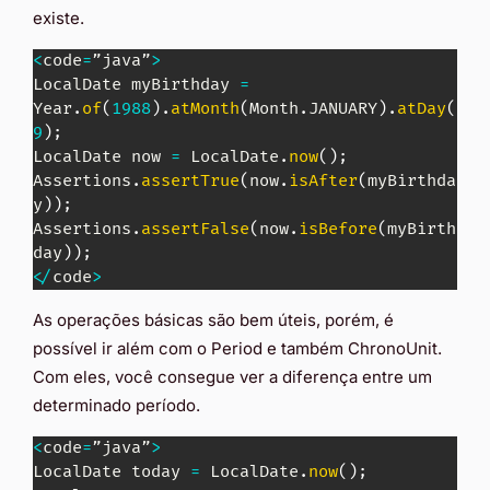
existe.
<
code
=
”java”
>
LocalDate
 myBirthday 
=
Year
.
of
(
1988
)
.
atMonth
(
Month
.
JANUARY
)
.
atDay
(
9
)
;
LocalDate
 now 
=
LocalDate
.
now
(
)
;
Assertions
.
assertTrue
(
now
.
isAfter
(
myBirthda
y
)
)
;
Assertions
.
assertFalse
(
now
.
isBefore
(
myBirth
day
)
)
;
<
/
code
>
As operações básicas são bem úteis, porém, é
possível ir além com o Period e também ChronoUnit.
Com eles, você consegue ver a diferença entre um
determinado período.
<
code
=
”java”
>
LocalDate
 today 
=
LocalDate
.
now
(
)
;