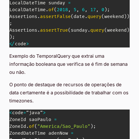
LocalDateTime
 sunday 
=
LocalDateTime
.
of
(
2018
,
5
,
6
,
17
,
0
)
;
Assertions
.
assertFalse
(
date
.
query
(
weekend
)
)
;
Assertions
.
assertTrue
(
sunday
.
query
(
weekend
)
)
;
<
/
code
>
Exemplo do TemporalQuery que extrai uma
informação booleana que verifica se é fim de semana
ou não.
O ponto de destaque de recursos de operações de
data certamente é a possibilidade de trabalhar com os
timezones.
<
code
=
”java”
>
ZoneId
 saoPaulo 
=
ZoneId
.
of
(
"America/Sao_Paulo"
)
;
ZonedDateTime
 adenNow 
=