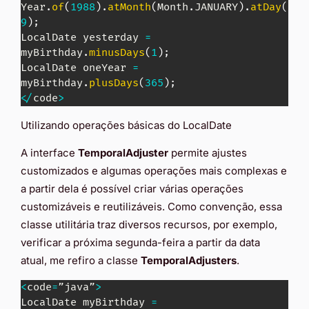
Year
.
of
(
1988
)
.
atMonth
(
Month
.
JANUARY
)
.
atDay
(
9
)
;
LocalDate
 yesterday 
=
myBirthday
.
minusDays
(
1
)
;
LocalDate
 oneYear 
=
myBirthday
.
plusDays
(
365
)
;
<
/
code
>
Utilizando operações básicas do LocalDate
A interface
TemporalAdjuster
permite ajustes
customizados e algumas operações mais complexas e
a partir dela é possível criar várias operações
customizáveis e reutilizáveis. Como convenção, essa
classe utilitária traz diversos recursos, por exemplo,
verificar a próxima segunda-feira a partir da data
atual, me refiro a classe
TemporalAdjusters
.
<
code
=
”java”
>
LocalDate
 myBirthday 
=