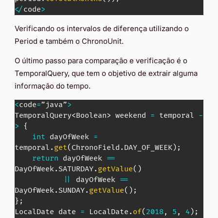
<
/
code
>
Verificando os intervalos de diferença utilizando o
Period e também o ChronoUnit.
O último passo para comparação e verificação é o
TemporalQuery, que tem o objetivo de extrair alguma
informação do tempo.
<
code
=
”java”
>
TemporalQuery
<
Boolean
>
 weekend 
=
 temporal 
-
>
{
int
 dayOfWeek 
=
temporal
.
get
(
ChronoField
.
DAY_OF_WEEK
)
;
return
 dayOfWeek 
==
DayOfWeek
.
SATURDAY
.
getValue
(
)
||
 dayOfWeek 
==
DayOfWeek
.
SUNDAY
.
getValue
(
)
;
}
;
LocalDate
 date 
=
LocalDate
.
of
(
2018
,
5
,
4
)
;