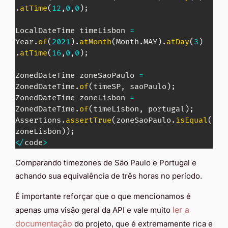
.
atTime
(
12
,
0
,
0
)
;
LocalDateTime
 timeLisbon 
=
Year
.
of
(
2021
)
.
atMonth
(
Month
.
MAY
)
.
atDay
(
3
)
.
atTime
(
16
,
0
,
0
)
;
ZonedDateTime
 zoneSaoPaulo 
=
ZonedDateTime
.
of
(
timeSP
,
 saoPaulo
)
;
ZonedDateTime
 zoneLisbon 
=
ZonedDateTime
.
of
(
timeLisbon
,
 portugal
)
;
Assertions
.
assertTrue
(
zoneSaoPaulo
.
isEqual
(
zoneLisbon
)
)
;
<
/
code
>
Comparando timezones de São Paulo e Portugal e
achando sua equivalência de três horas no período.
É importante reforçar que o que mencionamos é
ler a
apenas uma visão geral da API e vale muito
documentação
do projeto, que é extremamente rica e