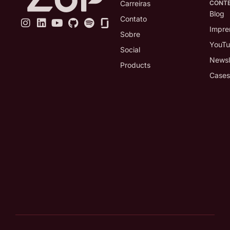
CONT
Carreiras
Blog
Contato
Impre
Sobre
YouT
Social
Newsl
Products
Cases