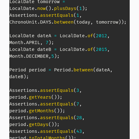
LocalDate
 tomorrow 
=
LocalDate
.
now
(
)
.
plusDays
(
1
)
;
Assertions
.
assertEquals
(
1
,
ChronoUnit
.
DAYS
.
between
(
today
,
 tomorrow
)
)
;
LocalDate
 dateA 
=
LocalDate
.
of
(
2012
,
Month
.
APRIL
,
7
)
;
LocalDate
 dateB 
=
LocalDate
.
of
(
2015
,
Month
.
DECEMBER
,
5
)
;
Period
 period 
=
Period
.
between
(
dateA
,
dateB
)
;
Assertions
.
assertEquals
(
3
,
period
.
getYears
(
)
)
;
Assertions
.
assertEquals
(
7
,
period
.
getMonths
(
)
)
;
Assertions
.
assertEquals
(
28
,
period
.
getDays
(
)
)
;
Assertions
.
assertEquals
(
43
,
period
.
toTotalMonths
(
)
)
;