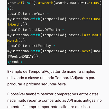
Year
.
of
(
1988
)
.
atMonth
(
Month
.
JANUARY
)
.
atDay
(
9
)
;
LocalDate
 newYear 
=
myBirthday
.
with
(
TemporalAdjusters
.
firstDayO
fMonth
(
)
)
;
LocalDate
 lastDayOfMonth 
=
myBirthday
.
with
(
TemporalAdjusters
.
lastDayOf
Month
(
)
)
;
LocalDate
 nextMonday 
=
myBirthday
.
with
(
TemporalAdjusters
.
next
(
DayO
fWeek
.
MONDAY
)
)
;
<
/
code
>
Exemplo de TemporalAdjustter de maneira simples
utilizando a classe utilitária TemporalAdjusters para
procurar a próxima segunda-feira.
É possível também realizar comparações entre datas,
nada muito recente comparado as API mais antigas, no
entanto, é sempre importante salientar que isso