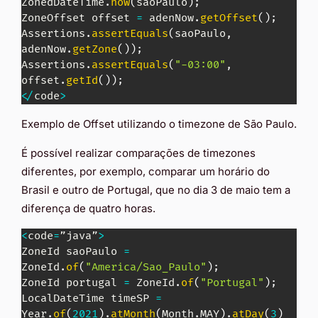
ZonedDateTime
.
now
(
saoPaulo
)
;
ZoneOffset
 offset 
=
 adenNow
.
getOffset
(
)
;
Assertions
.
assertEquals
(
saoPaulo
,
adenNow
.
getZone
(
)
)
;
Assertions
.
assertEquals
(
"-03:00"
,
offset
.
getId
(
)
)
;
<
/
code
>
Exemplo de Offset utilizando o timezone de São Paulo.
É possível realizar comparações de timezones
diferentes, por exemplo, comparar um horário do
Brasil e outro de Portugal, que no dia 3 de maio tem a
diferença de quatro horas.
<
code
=
”java”
>
ZoneId
 saoPaulo 
=
ZoneId
.
of
(
"America/Sao_Paulo"
)
;
ZoneId
 portugal 
=
ZoneId
.
of
(
"Portugal"
)
;
LocalDateTime
 timeSP 
=
Year
.
of
(
2021
)
.
atMonth
(
Month
.
MAY
)
.
atDay
(
3
)