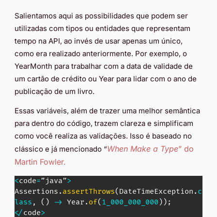
Salientamos aqui as possibilidades que podem ser
utilizadas com tipos ou entidades que representam
tempo na API, ao invés de usar apenas um único,
como era realizado anteriormente. Por exemplo, o
YearMonth para trabalhar com a data de validade de
um cartão de crédito ou Year para lidar com o ano de
publicação de um livro.
Essas variáveis, além de trazer uma melhor semântica
para dentro do código, trazem clareza e simplificam
como você realiza as validações. Isso é baseado no
When Make a Type
” do
clássico e já mencionado “
Martin Fowler.
<
code
=
”java”
>
Assertions
.
assertThrows
(
DateTimeException
.
c
lass
,
(
)
->
Year
.
of
(
1_000_000_000
)
)
;
<
/
code
>