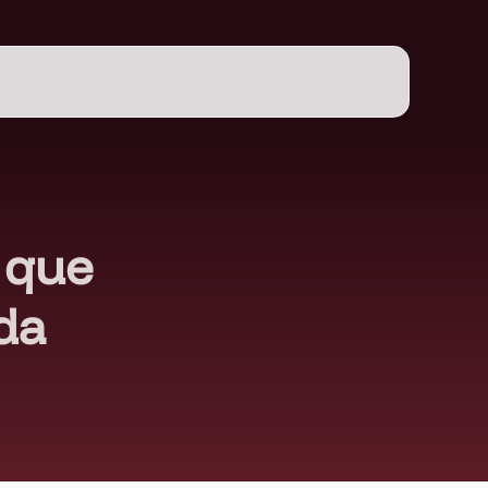
l que
 da