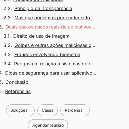
Princípio da Transparência
Mas que princípios podem ter sido violados no caso em questão?
Quais são os riscos reais de aplicativos de inteligência artificial para as pessoas usuárias?
Direito de uso de imagem
Golpes e outras ações maliciosas com Deep Fake
Fraudes envolvendo biometria
Perigos em relação a sistemas de reconhecimento facial (Facial recognition system)
Dicas de segurança para usar aplicativos de inteligência artificial
Conclusão
Referências
Soluções
Cases
Parcerias
Agendar reunião