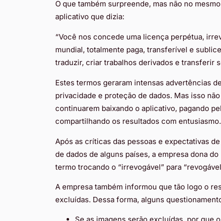
O que também surpreende, mas não no mesmo g
aplicativo que dizia:
“Você nos concede uma licença perpétua, irrevo
mundial, totalmente paga, transferível e sublice
traduzir, criar trabalhos derivados e transferir
Estes termos geraram intensas advertências de
privacidade e proteção de dados. Mas isso não 
continuarem baixando o aplicativo, pagando pel
compartilhando os resultados com entusiasmo.
Após as críticas das pessoas e expectativas d
de dados de alguns países, a empresa dona do
termo trocando o “irrevogável” para “revogável
A empresa também informou que tão logo o resu
excluídas. Dessa forma, alguns questionamento
Se as imagens serão excluídas, por que 