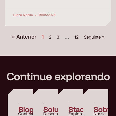
Luana Aladim
19/05/2026
« Anterior
1
…
2
3
12
Seguinte »
Continue explorando
Blog
Soluções
StackSpot
Sobre
Conteúdos
Descubra
Explore
Nossa