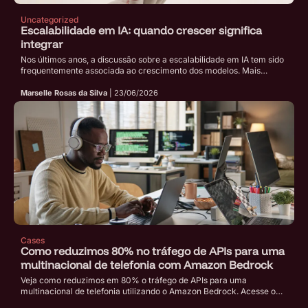
Uncategorized
Escalabilidade em IA: quando crescer significa
integrar
Nos últimos anos, a discussão sobre a escalabilidade em IA tem sido
frequentemente associada ao crescimento dos modelos. Mais
parâmetros, mais dados e mais poder computacional tornaram-se
sinônimos de progresso tecnológico. No entanto, essa perspectiva
Marselle Rosas da Silva
| 23/06/2026
começa a ser questionada. O artigo “Position: AI Scaling: From Up to
Down and Out”argumenta que a indústria de IA […]
Cases
Como reduzimos 80% no tráfego de APIs para uma
multinacional de telefonia com Amazon Bedrock
Veja como reduzimos em 80% o tráfego de APIs para uma
multinacional de telefonia utilizando o Amazon Bedrock. Acesse o
caso de sucesso.