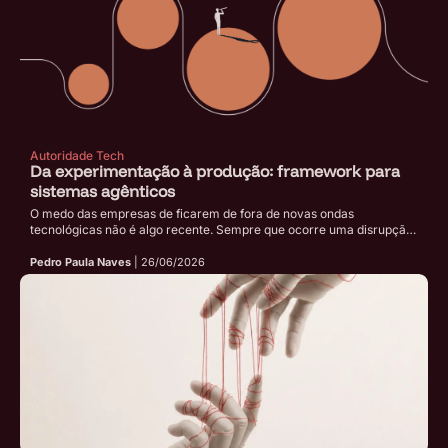
Autoridade Tech
Da experimentação à produção: framework para
sistemas agênticos
O medo das empresas de ficarem de fora de novas ondas
tecnológicas não é algo recente. Sempre que ocorre uma disrupção,
seja no modelo de trabalho ou no surgimento de novas tecnologias e
ferramentas, há um movimento generalizado de experimentação,
Pedro Paula Naves
| 26/06/2026
busca por eficiência e redução de custos. Antes de adotar um
framework para sistemas agênticos, […]