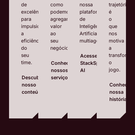
de
como
nossa
trajetória
excelência
podemos
plataforma
é
para
agregar
de
o
impulsionar
valor
Inteligência
que
a
ao
Artificial
nos
eficiência
seu
multiagentes.
motiva
do
negócio.
a
seu
transforma
Acesse a
time.
o
Conheça
StackSpot
jogo.
nossos
AI
Descubra
serviços
nosso
Conheça
conteúdo
nossa
história