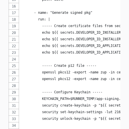
      - name: "Generate signed pkg"
        run: | 
          ----- Create certificate files from secrets
          echo ${{ secrets.DEVELOPER_ID_INSTALLER_CER
          echo ${{ secrets.DEVELOPER_ID_INSTALLER_KEY
          echo ${{ secrets.DEVELOPER_ID_APPLICATION_C
          echo ${{ secrets.DEVELOPER_ID_APPLICATION_K
          ----- Create p12 file -----
          openssl pkcs12 -export -name zup -in certif
          openssl pkcs12 -export -name zup -in certif
          ----- Configure Keychain -----
          KEYCHAIN_PATH=$RUNNER_TEMP/app-signing.keyc
          security create-keychain -p "${{ secrets.KE
          security set-keychain-settings -lut 21600 $
          security unlock-keychain -p "${{ secrets.KE