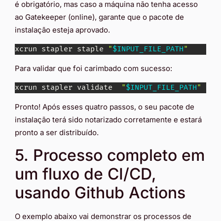
é obrigatório, mas caso a máquina não tenha acesso
ao Gatekeeper (online), garante que o pacote de
instalação esteja aprovado.
xcrun stapler staple 
"
$INPUT_FILE_PATH
"
Para validar que foi carimbado com sucesso:
xcrun stapler validate  
"
$INPUT_FILE_PATH
"
Pronto! Após esses quatro passos, o seu pacote de
instalação terá sido notarizado corretamente e estará
pronto a ser distribuído.
5. Processo completo em
um fluxo de CI/CD,
usando Github Actions
O exemplo abaixo vai demonstrar os processos de