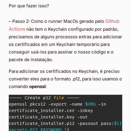
Por que fazer isso?
Github
– Passo 2: Como o runner MacOs gerado pelo
Actions
não tem o Keychain configurado por padrão,
precisamos de alguns processos extras para adicionar
os certificados em um Keychain temporário para
conseguir usá-los para assinar o nosso código e o
pacote de instalação.
Para adicionar os certificados no Keychain, é preciso
converter eles para o formato .p12, para isso usamos o
comando
openssl
:
----- Create p12 
file
 -----

openssl pkcs12 -export -name 
$ORG
 -in 
certificate_installer.cer -inkey 
certificate_installer.key -out 
certificate_installer.p12 -passout pass:
${{ 
secrets.P12_PASSWORD }
}