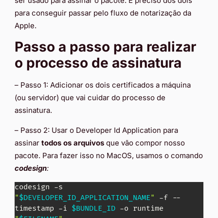
ser usado para assinar o pacote. É preciso dos dois
para conseguir passar pelo fluxo de notarização da
Apple.
Passo a passo para realizar
o processo de assinatura
– Passo 1: Adicionar os dois certificados a máquina
(ou servidor) que vai cuidar do processo de
assinatura.
– Passo 2: Usar o Developer Id Application para
assinar
todos os arquivos
que vão compor nosso
pacote. Para fazer isso no MacOS, usamos o comando
codesign
:
codesign -s 
"
$DEVELOPER_ID_APPLICATION_NAME
"
 -f --
timestamp -i 
$BUNDLE_ID
 -o runtime 