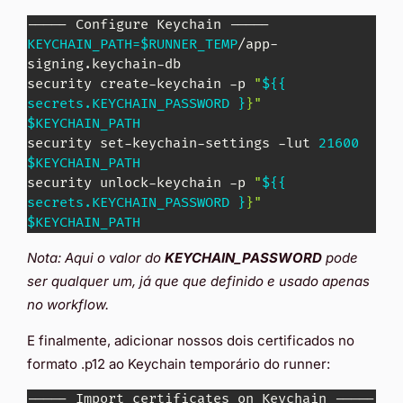
KEYCHAIN_PATH
=
$RUNNER_TEMP
/app-
signing.keychain-db 

security create-keychain -p 
"
${{ 
secrets.KEYCHAIN_PASSWORD }
}"
$KEYCHAIN_PATH
security set-keychain-settings -lut 
21600
$KEYCHAIN_PATH
security unlock-keychain -p 
"
${{ 
secrets.KEYCHAIN_PASSWORD }
}"
$KEYCHAIN_PATH
Nota: Aqui o valor do
KEYCHAIN_PASSWORD
pode
ser qualquer um, já que que definido e usado apenas
no workflow.
E finalmente, adicionar nossos dois certificados no
formato .p12 ao Keychain temporário do runner:
----- Import certificates on Keychain ----- 
