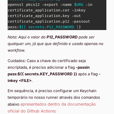
openssl pkcs12 -export -name 
$ORG
 -in 
certificate_application.cer -inkey 
certificate_application.key -out 
certificate_application.p12 -passout 
pass:
${{ secrets.P12_PASSWORD }
}
Nota: Aqui o valor do
P12_PASSWORD
pode ser
qualquer um, já que que definido e usado apenas no
workflow.
Cuidados: Caso a chave do certificado seja
encriptada, é preciso adicionar a flag
-passin
pass:${{ secrets.KEY_PASSWORD }}
após a flag
-
inkey <FILE>
.
Em sequência, é preciso configurar um Keychain
temporário no nosso runner através dos comandos
apresentados dentro da documentação
abaixo
oficial do Github Actions
: