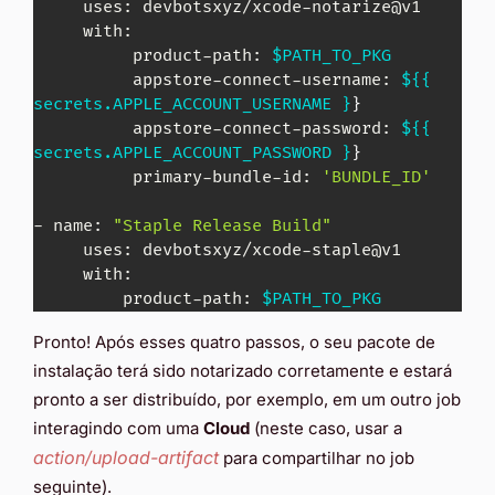
     uses: devbotsxyz/xcode-notarize@v1 

     with: 

          product-path: 
$PATH_TO_PKG
          appstore-connect-username: 
${{ 
secrets.APPLE_ACCOUNT_USERNAME }
}
          appstore-connect-password: 
${{ 
secrets.APPLE_ACCOUNT_PASSWORD }
}
          primary-bundle-id: 
'BUNDLE_ID'
- name: 
"Staple Release Build"
     uses: devbotsxyz/xcode-staple@v1 

     with: 

         product-path: 
$PATH_TO_PKG
Pronto! Após esses quatro passos, o seu pacote de
instalação terá sido notarizado corretamente e estará
pronto a ser distribuído, por exemplo, em um outro job
interagindo com uma
Cloud
(neste caso, usar a
action/upload-artifact
para compartilhar no job
seguinte).