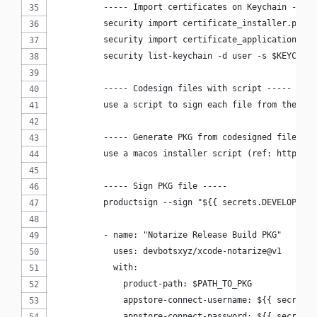
          ----- Import certificates on Keychain -----
          security import certificate_installer.p12 -
          security import certificate_application.p12
          security list-keychain -d user -s $KEYCHAIN
          ----- Codesign files with script -----
          use a script to sign each file from the art
          ----- Generate PKG from codesigned files --
          use a macos installer script (ref: https://
          ----- Sign PKG file -----
          productsign --sign "${{ secrets.DEVELOPER_I
          - name: "Notarize Release Build PKG"
            uses: devbotsxyz/xcode-notarize@v1 
            with:
              product-path: $PATH_TO_PKG
              appstore-connect-username: ${{ secrets.
              appstore-connect-password: ${{ secrets.