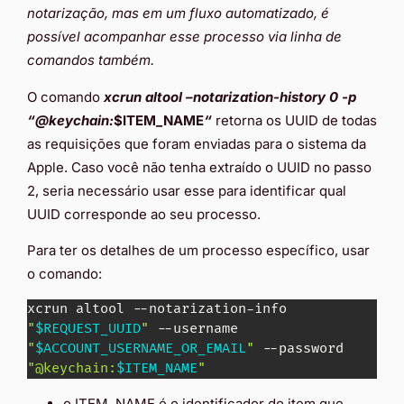
notarização, mas em um fluxo automatizado, é
possível acompanhar esse processo via linha de
comandos também.
O comando
xcrun altool –notarization-history 0 -p
“@keychain:
$ITEM_NAME
“
retorna os UUID de todas
as requisições que foram enviadas para o sistema da
Apple. Caso você não tenha extraído o UUID no passo
2, seria necessário usar esse para identificar qual
UUID corresponde ao seu processo.
Para ter os detalhes de um processo específico, usar
o comando:
xcrun altool --notarization-info 
"
$REQUEST_UUID
"
 --username 
"
$ACCOUNT_USERNAME_OR_EMAIL
"
 --password 
"@keychain:
$ITEM_NAME
"
o ITEM_NAME é o identificador do item que