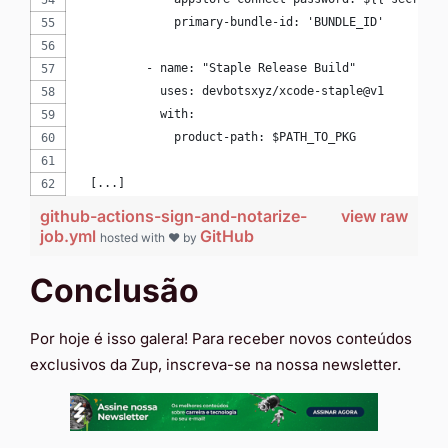
              primary-bundle-id: 'BUNDLE_ID'
          - name: "Staple Release Build"
            uses: devbotsxyz/xcode-staple@v1
            with:
              product-path: $PATH_TO_PKG
  [...]
github-actions-sign-and-notarize-
view raw
job.yml
GitHub
hosted with ❤ by
Conclusão
Por hoje é isso galera! Para receber novos conteúdos
exclusivos da Zup, inscreva-se na nossa newsletter.