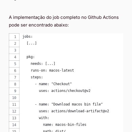
A implementação do job completo no Github Actions
pode ser encontrado abaixo:
jobs:
  [...]
  pkg:
    needs: [...]
    runs-on: macos-latest
    steps:
      - name: "Checkout"
        uses: actions/checkout@v2
      - name: "Download macos bin file"
        uses: actions/download-artifact@v2
        with:
          name: macos-bin-files
          path: dist/