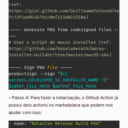
(ref: 
https://gist.github.com/GuillaumeFalourd/4e
fc73f1a6014b791c0ef223a023520a)
----- Generate PKG from codesigned files --
# Usar o script de macos installer (ref: 
https://github.com/KosalaHerath/macos-
installer-builder/tree/master/macOS-x64)
----- Sign PKG 
file
 ----- 

productsign --sign 
"
${{ 
secrets.DEVELOPER_ID_INSTALLER_NAME }
}"
$INPUT_FILE_PATH
$OUTPUT_FILE_PATH
– Passo 4: Para fazer a notarização, o Github Action já
possui dois actions no marketplace que podem nos
ajudar com isso:
- name: 
"Notarize Release Build PKG"