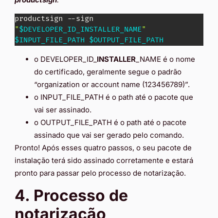
productsign --sign 
"
$DEVELOPER_ID_INSTALLER_NAME
"
$INPUT_FILE_PATH
$OUTPUT_FILE_PATH
o DEVELOPER_ID_
INSTALLER
_NAME é o nome
do certificado, geralmente segue o padrão
“organization or account name (123456789)”.
o INPUT_FILE_PATH é o path até o pacote que
vai ser assinado.
o OUTPUT_FILE_PATH é o path até o pacote
assinado que vai ser gerado pelo comando.
Pronto! Após esses quatro passos, o seu pacote de
instalação terá sido assinado corretamente e estará
pronto para passar pelo processo de notarização.
4. Processo de
notarização