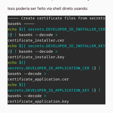
Isso poderia ser feito via shell direto usando:
----- Create certificate files from secrets 
echo
${{ secrets.DEVELOPER_ID_INSTALLER_CER 
}
}
|
 base64 --decode 
>
echo
${{ secrets.DEVELOPER_ID_INSTALLER_KEY 
}
}
|
 base64 --decode 
>
echo
${{ 
secrets.DEVELOPER_ID_APPLICATION_CER }
}
|
base64 --decode 
>
echo
${{ 
secrets.DEVELOPER_ID_APPLICATION_KEY }
}
|
base64 --decode 
>
certificate_application.key