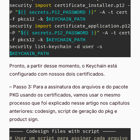
security 
import
 certificate_installer.p12 -
P 
"
${{ secrets.P12_PASSWORD }
}"
 -A -t cert 
-f pkcs12 -k 
$KEYCHAIN_PATH
security 
import
 certificate_application.p12 
-P 
"
${{ secrets.P12_PASSWORD }
}"
 -A -t cert 
-f pkcs12 -k 
$KEYCHAIN_PATH
security list-keychain -d user -s 
$KEYCHAIN_PATH
Pronto, a partir desse momento, o Keychain está
configurado com nossos dois certificados.
– Passo 3: Para a assinatura dos arquivos e do pacote
PKG usando os certificados, vamos usar o mesmo
processo que foi explicado nesse artigo nos capítulos
anteriores: codesign, script de geração do pkg e
product sign.
# Usar um script para assinar cada arquivo 