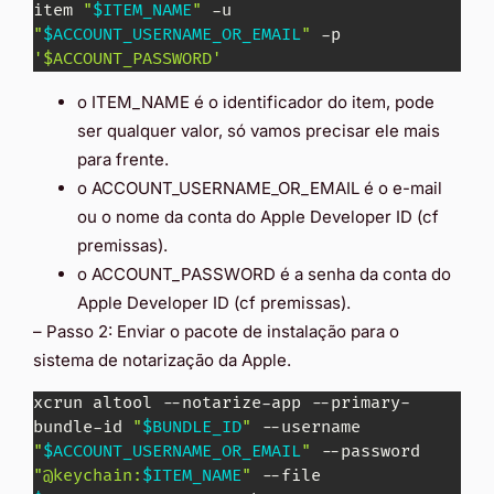
item 
"
$ITEM_NAME
"
 -u 
"
$ACCOUNT_USERNAME_OR_EMAIL
"
 -p 
'$ACCOUNT_PASSWORD'
o ITEM_NAME é o identificador do item, pode
ser qualquer valor, só vamos precisar ele mais
para frente.
o ACCOUNT_USERNAME_OR_EMAIL é o e-mail
ou o nome da conta do Apple Developer ID (cf
premissas).
o ACCOUNT_PASSWORD é a senha da conta do
Apple Developer ID (cf premissas).
– Passo 2: Enviar o pacote de instalação para o
sistema de notarização da Apple.
xcrun altool --notarize-app --primary-
bundle-id 
"
$BUNDLE_ID
"
 --username 
"
$ACCOUNT_USERNAME_OR_EMAIL
"
 --password 
"@keychain:
$ITEM_NAME
"
 --file 