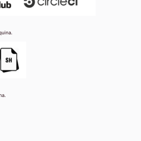
quina.
na.