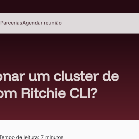
o
Parcerias
Agendar reunião
nar um cluster de
m Ritchie CLI?
Tempo de leitura: 7 minutos