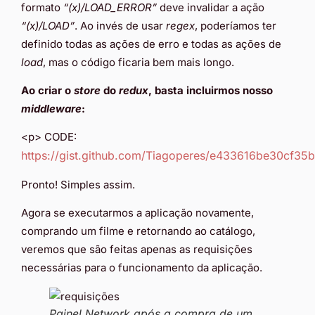
formato
“(x)/LOAD_ERROR”
deve invalidar a ação
“(x)/LOAD”
. Ao invés de usar
regex
, poderíamos ter
definido todas as ações de erro e todas as ações de
load
, mas o código ficaria bem mais longo.
Ao criar o
store
do
redux
, basta incluirmos nosso
middleware
:
<p> CODE:
https://gist.github.com/Tiagoperes/e433616be30cf3
Pronto! Simples assim.
Agora se executarmos a aplicação novamente,
comprando um filme e retornando ao catálogo,
veremos que são feitas apenas as requisições
necessárias para o funcionamento da aplicação.
Painel Network após a compra de um