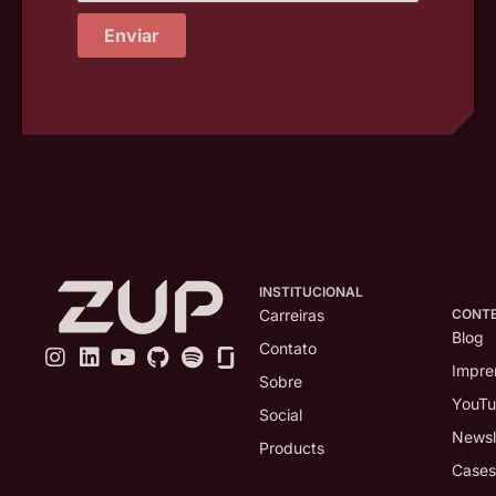
Enviar
INSTITUCIONAL
CONT
Carreiras
Blog
Contato
Impre
Sobre
YouT
Social
Newsl
Products
Cases