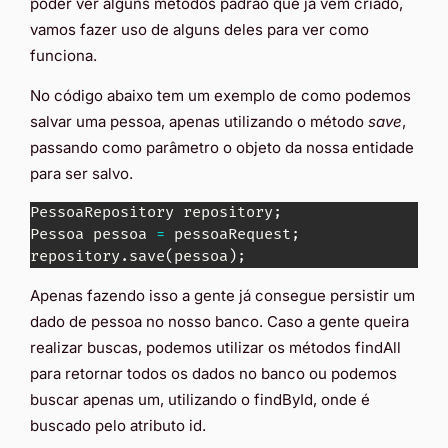
poder ver alguns métodos padrão que já vem criado,
vamos fazer uso de alguns deles para ver como
funciona.
No código abaixo tem um exemplo de como podemos
salvar uma pessoa, apenas utilizando o método
save
,
passando como parâmetro o objeto da nossa entidade
para ser salvo.
PessoaRepository repository
;
Pessoa pessoa 
=
 pessoaRequest
;
repository.save
(
pessoa
)
;
Apenas fazendo isso a gente já consegue persistir um
dado de pessoa no nosso banco. Caso a gente queira
realizar buscas, podemos utilizar os métodos findAll
para retornar todos os dados no banco ou podemos
buscar apenas um, utilizando o findById, onde é
buscado pelo atributo id.