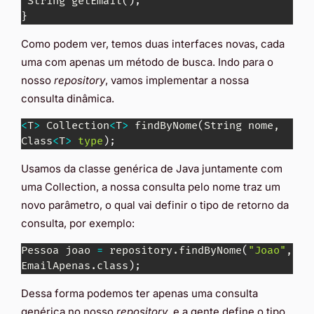
 String getEmail
(
)
;
}
Como podem ver, temos duas interfaces novas, cada
uma com apenas um método de busca. Indo para o
nosso
repository
, vamos implementar a nossa
consulta dinâmica.
<
T
>
 Collection
<
T
>
 findByNome
(
String nome, 
Class
<
T
>
type
)
;
Usamos da classe genérica de Java juntamente com
uma Collection, a nossa consulta pelo nome traz um
novo parâmetro, o qual vai definir o tipo de retorno da
consulta, por exemplo:
Pessoa joao 
=
 repository.findByNome
(
"Joao"
, 
EmailApenas.class
)
;
Dessa forma podemos ter apenas uma consulta
genérica no nosso
repository
, e a gente define o tipo