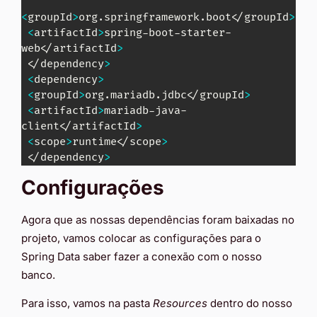
<
groupId
>
org.springframework.boot
<
/groupId
>
<
artifactId
>
spring-boot-starter-
web
<
/artifactId
>
<
/dependency
>
<
dependency
>
<
groupId
>
org.mariadb.jdbc
<
/groupId
>
<
artifactId
>
mariadb-java-
client
<
/artifactId
>
<
scope
>
runtime
<
/scope
>
<
/dependency
>
Configurações
Agora que as nossas dependências foram baixadas no
projeto, vamos colocar as configurações para o
Spring Data saber fazer a conexão com o nosso
banco.
Para isso, vamos na pasta
Resources
dentro do nosso