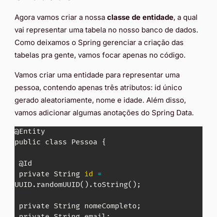
Agora vamos criar a nossa
classe de entidade
, a qual
vai representar uma tabela no nosso banco de dados.
Como deixamos o Spring gerenciar a criação das
tabelas pra gente, vamos focar apenas no código.
Vamos criar uma entidade para representar uma
pessoa, contendo apenas três atributos: id único
gerado aleatoriamente, nome e idade. Além disso,
vamos adicionar algumas anotações do Spring Data.
@Entity

public class Pessoa 
{
 @Id

 private String 
id
=
UUID.randomUUID
(
)
.toString
(
)
;
 private String nomeCompleto
;
 private String email
;