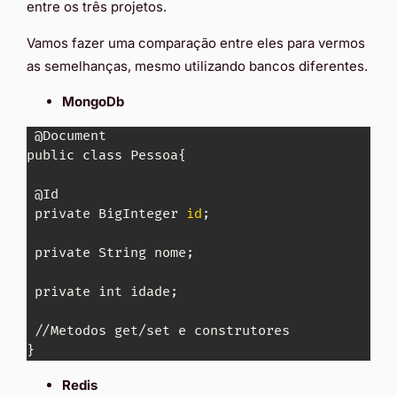
entre os três projetos.
Vamos fazer uma comparação entre eles para vermos
as semelhanças, mesmo utilizando bancos diferentes.
MongoDb
 @Document

public class Pessoa
{
 @Id

 private BigInteger 
id
;
 private String nome
;
 private int idade
;
}
Redis