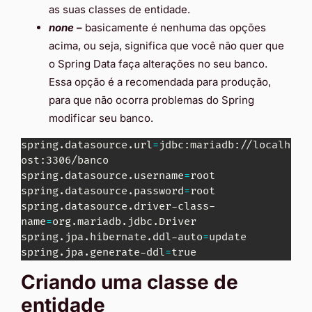
as suas classes de entidade.
none
–
basicamente é nenhuma das opções
acima, ou seja, significa que você não quer que
o Spring Data faça alterações no seu banco.
Essa opção é a recomendada para produção,
para que não ocorra problemas do Spring
modificar seu banco.
spring.datasource.url
=
jdbc:mariadb://localh
ost:3306/banco

spring.datasource.username
=
root

spring.datasource.password
=
root

spring.datasource.driver-class-
name
=
org.mariadb.jdbc.Driver

spring.jpa.hibernate.ddl-auto
=
update

spring.jpa.generate-ddl
=
true
Criando uma classe de
entidade