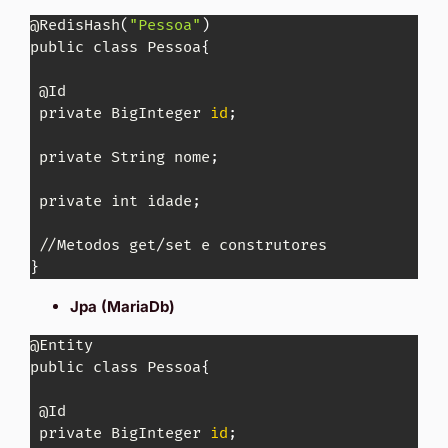
@RedisHash
(
"Pessoa"
)
public class Pessoa
{
 @Id

 private BigInteger 
id
;
 private String nome
;
 private int idade
;
}
Jpa (MariaDb)
@Entity

public class Pessoa
{
 @Id

 private BigInteger 
id
;