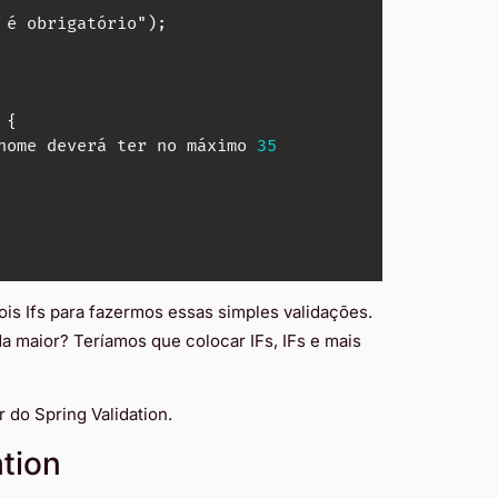
 é obrigatório"
)
;
{
nome deverá ter no máximo 
35
is Ifs para fazermos essas simples validações.
a maior? Teríamos que colocar IFs, IFs e mais
do Spring Validation.
ation