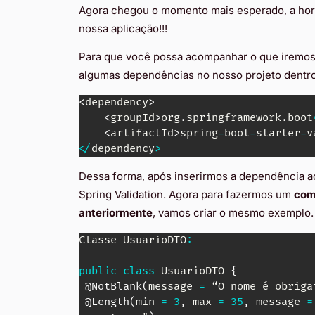
Agora chegou o momento mais esperado, a hora 
nossa aplicação!!!
Para que você possa acompanhar o que iremos 
algumas dependências no nosso projeto dentro
<
dependency
>
<
groupId
>
org
.
springframework
.
boot
<
artifactId
>
spring
-
boot
-
starter
-
v
<
/
dependency
>
Dessa forma, após inserirmos a dependência a
Spring Validation. Agora para fazermos um
com
anteriormente
, vamos criar o mesmo exemplo.
Classe
UsuarioDTO
:
public
class
UsuarioDTO
{
@NotBlank
(
message 
=
 “
O
 nome é obriga
@Length
(
min 
=
3
,
 max 
=
35
,
 message 
=