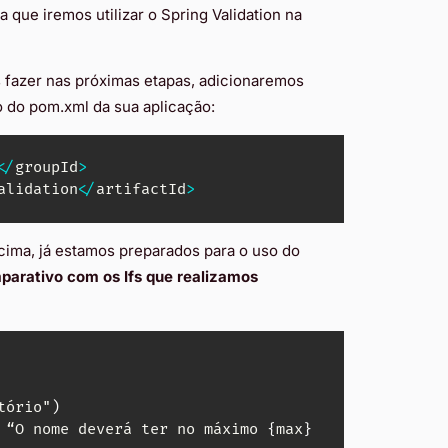
que iremos utilizar o Spring Validation na
fazer nas próximas etapas, adicionaremos
 do pom.xml da sua aplicação:
<
/
groupId
>
alidation
<
/
artifactId
>
cima, já estamos preparados para o uso do
parativo com os Ifs que realizamos
tório"
)
 “
O
 nome deverá ter no máximo 
{
max
}