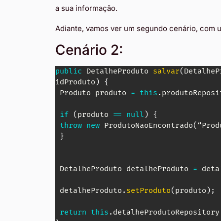
a sua informação.
Adiante, vamos ver um segundo cenário, com u
Cenário 2:
public
DetalheProduto
salvar
(
DetalheP
idProduto
)
{
Produto
 produto 
=
this
.
produtoReposi
if
(
produto 
==
null
)
{
throw
new
ProdutoNaoEncontrado
(
“
Prod
}
DetalheProduto
 detalheProduto 
=
 deta
 detalheProduto
.
setProduto
(
produto
)
;
return
this
.
detalheProdutoRepository