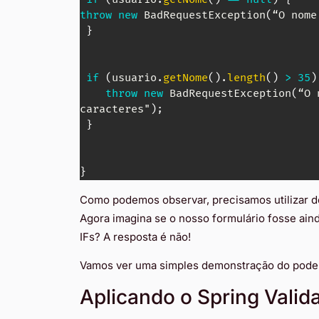
throw
new
BadRequestException
(
“
O
 nome
}
if
(
usuario
.
getNome
(
)
.
length
(
)
>
35
)
throw
new
BadRequestException
(
“
O
 
caracteres"
)
;
}
}
Como podemos observar, precisamos utilizar do
Agora imagina se o nosso formulário fosse aind
IFs? A resposta é não!
Vamos ver uma simples demonstração do poder 
Aplicando o Spring Valid