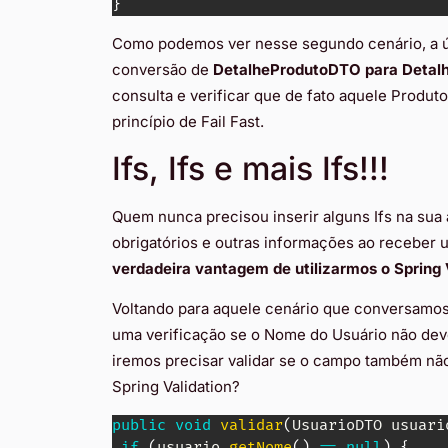
}
Como podemos ver nesse segundo cenário, a úni
conversão de
DetalheProdutoDTO para Detal
consulta e verificar que de fato aquele Produt
princípio de Fail Fast.
Ifs, Ifs e mais Ifs!!!
Quem nunca precisou inserir alguns Ifs na sua
obrigatórios e outras informações ao receber 
verdadeira vantagem de utilizarmos o Spring 
Voltando para aquele cenário que conversamos
uma verificação se o Nome do Usuário não deve
iremos precisar validar se o campo também nã
Spring Validation?
public
void
validar
(
UsuarioDTO
 usuari
if
(
usuario
.
getNome
(
)
==
null
)
{