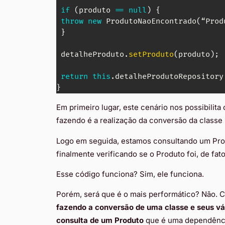
if
(
produto 
==
null
)
{
throw
new
ProdutoNaoEncontrado
(
“
Prod
}
 detalheProduto
.
setProduto
(
produto
)
;
return
this
.
detalheProdutoRepository
}
Em primeiro lugar, este cenário nos possibilit
fazendo é a realização da conversão da classe
Logo em seguida, estamos consultando um Pro
finalmente verificando se o Produto foi, de fat
Esse código funciona? Sim, ele funciona.
Porém, será que é o mais performático? Não.
fazendo a conversão de uma classe e seus vár
consulta de um Produto
que é uma dependência