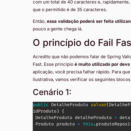
com um total de 40 caracteres e, rapidamente,
que o permitido é de 35 caracteres.
Então,
essa validação poderá ser feita utilizan
pouco a gente chega lá.
O princípio do Fail Fas
Acredito que não podemos falar de Spring Vali
Fast. Esse princípio
é muito utilizado por devs
aplicação, você precisa falhar rápido. Para qu
ilustrativa, vamos verificar os seguintes blocos
Cenário 1:
public
DetalheProduto
salvar
(
DetalheP
idProduto
)
{
DetalheProduto
 detalheProduto 
=
 deta
Produto
 produto 
=
this
.
produtoReposi