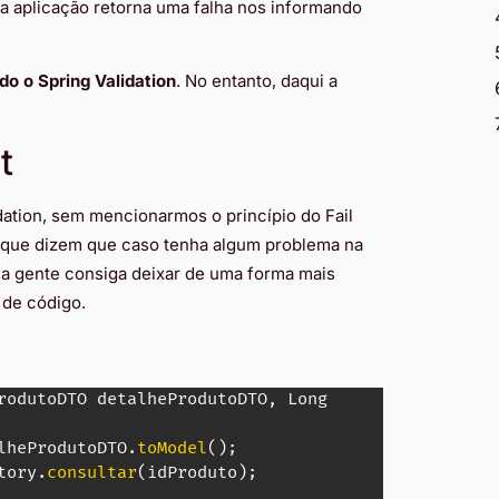
 a aplicação retorna uma falha nos informando
do o Spring Validation
. No entanto, daqui a
t
dation, sem mencionarmos o princípio do Fail
que dizem que caso tenha algum problema na
e a gente consiga deixar de uma forma mais
 de código.
rodutoDTO
 detalheProdutoDTO
,
Long
lheProdutoDTO
.
toModel
(
)
;
tory
.
consultar
(
idProduto
)
;