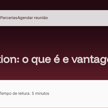
o
Parcerias
Agendar reunião
tion: o que é e vanta
Tempo de leitura: 5 minutos