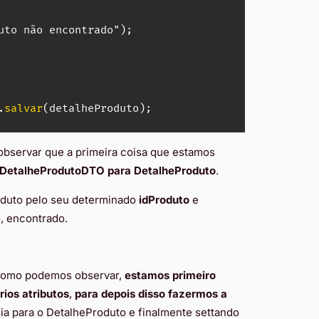
uto
 não encontrado"
)
;
.
salvar
(
detalheProduto
)
;
a observar que a primeira coisa que estamos
DetalheProdutoDTO para DetalheProduto
.
duto pelo seu determinado
idProduto
e
o, encontrado.
 Como podemos observar,
estamos primeiro
ios atributos
,
para depois disso fazermos a
 para o DetalheProduto e finalmente settando