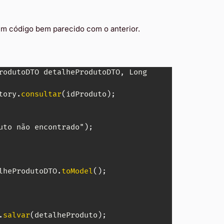
m código bem parecido com o anterior.
rodutoDTO
 detalheProdutoDTO
,
Long
tory
.
consultar
(
idProduto
)
;
uto
 não encontrado"
)
;
lheProdutoDTO
.
toModel
(
)
;
.
salvar
(
detalheProduto
)
;