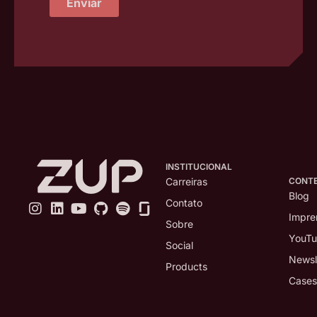
Enviar
INSTITUCIONAL
CONT
Carreiras
Blog
Contato
Impre
Sobre
YouT
Social
Newsl
Products
Cases