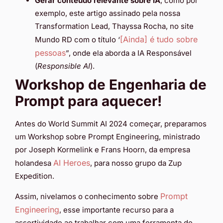
Gerar conteúdo relevante sobre IA
, como por
exemplo, este artigo assinado pela nossa
Transformation Lead, Thayssa Rocha, no site
[Ainda] é tudo sobre
Mundo RD com o título ‘
pessoas
”, onde ela aborda a IA Responsável
(
Responsible AI
).
Workshop de Engenharia de
Prompt para aquecer!
Antes do World Summit AI 2024 começar, preparamos
um Workshop sobre Prompt Engineering, ministrado
por Joseph Kormelink e Frans Hoorn, da empresa
AI Heroes
holandesa
, para nosso grupo da Zup
Expedition.
Prompt
Assim, nivelamos o conhecimento sobre
Engineering
, esse importante recurso para a
assertividade ao trabalhar com uma ferramenta de