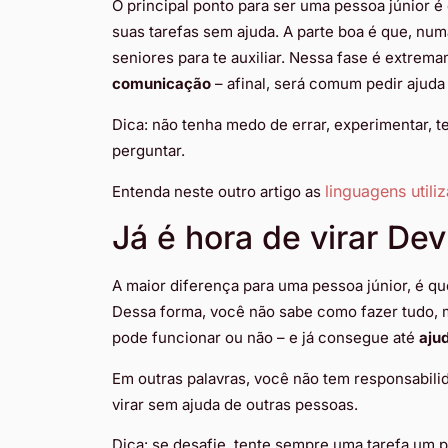
O principal ponto para ser uma pessoa júnior 
suas tarefas sem ajuda. A parte boa é que, nu
seniores para te auxiliar. Nessa fase é extre
comunicação
– afinal, será comum pedir ajuda
Dica: não tenha medo de errar, experimentar, t
perguntar.
linguagens util
Entenda neste outro artigo as
Já é hora de virar De
A maior diferença para uma pessoa júnior, é q
Dessa forma, você não sabe como fazer tudo, 
pode funcionar ou não – e já consegue até
aju
Em outras palavras, você não tem responsabili
virar sem ajuda de outras pessoas.
Dica: se desafie, tente sempre uma tarefa um 