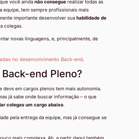
é que você ainda
não consegue
realizar todas as
ma equipe, tem sempre profissionais mais
mamente importante desenvolver sua
habilidade de
 a colegas.
entar novas linguagens, e, principalmente, de
izadas no desenvolvimento Back-end
.
v Back-end Pleno?
ue devs em cargos plenos tem mais autonomia.
mas já sabe onde buscar informação – o que
dar colegas um cargo abaixo
.
dade pela entrega da equipe, mas já consegue se
pouco mais complexa. Ah, a partir daqui também