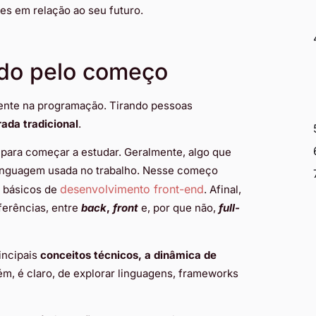
ões em relação ao seu futuro.
do pelo começo
ente na programação. Tirando pessoas
rada tradicional
.
para começar a estudar. Geralmente, algo que
 linguagem usada no trabalho. Nesse começo
desenvolvimento front-end
s básicos de
. Afinal,
ferências, entre
back
,
front
e, por que não,
full-
incipais
conceitos técnicos, a dinâmica de
lém, é claro, de explorar linguagens, frameworks