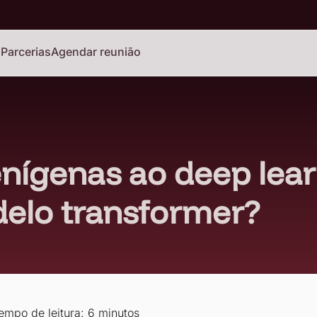
o
Parcerias
Agendar reunião
enígenas ao deep lear
elo transformer?
empo de leitura: 6 minutos