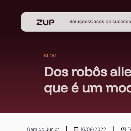
Soluções
Casos de sucess
BLOG
Dos robôs ali
que é um mod
Geraldo Júnior
16/08/2022
T