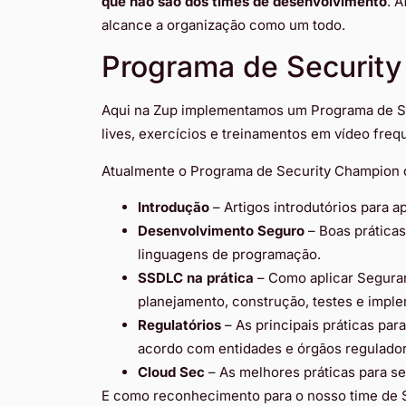
que não são dos times de desenvolvimento
. A
alcance a organização como um todo.
Programa de Securit
Aqui na Zup implementamos um Programa de S
lives, exercícios e treinamentos em vídeo fre
Atualmente o Programa de Security Champion d
Introdução
– Artigos introdutórios para 
Desenvolvimento Seguro
– Boas prática
linguagens de programação.
SSDLC na prática
– Como aplicar Segura
planejamento, construção, testes e impl
Regulatórios
– As principais práticas pa
acordo com entidades e órgãos regulador
Cloud Sec
– As melhores práticas para s
E como reconhecimento para o nosso time de