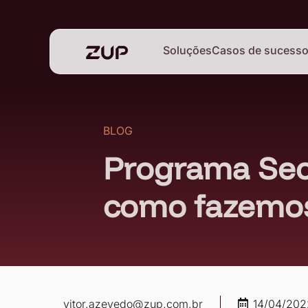
Soluções
Casos de sucess
BLOG
Programa Secu
como fazemos
vitor.azevedo@zup.com.br
14/04/202