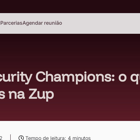
o
Parcerias
Agendar reunião
rity Champions: o q
 na Zup
2
Tempo de leitura: 4 minutos