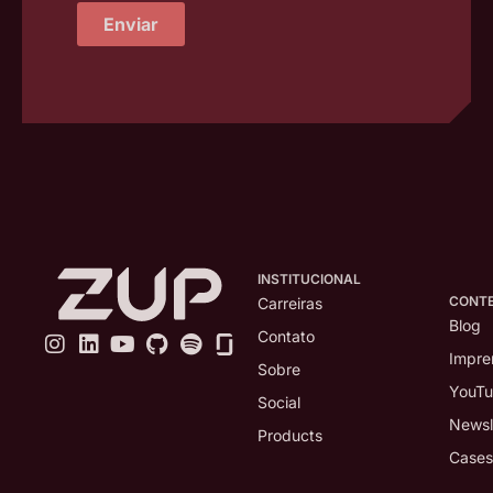
Enviar
INSTITUCIONAL
CONT
Carreiras
Blog
Contato
Impre
Sobre
YouT
Social
Newsl
Products
Cases