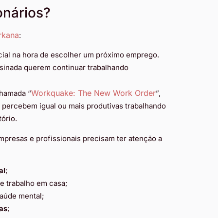
onários?
rkana
:
cial na hora de escolher um próximo emprego.
ssinada querem continuar trabalhando
Workquake: The New Work Order
chamada “
”,
 percebem igual ou mais produtivas trabalhando
tório.
mpresas e profissionais precisam ter atenção a
al
;
e trabalho em casa;
saúde mental;
as
;