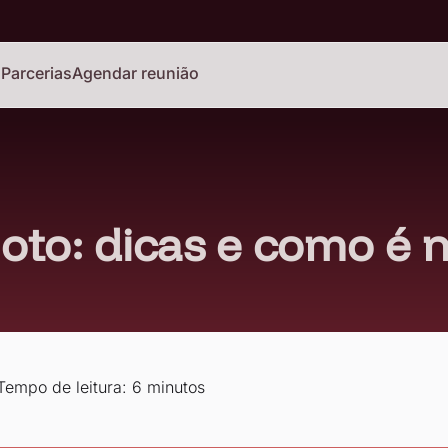
o
Parcerias
Agendar reunião
to: dicas e como é 
Tempo de leitura: 6 minutos