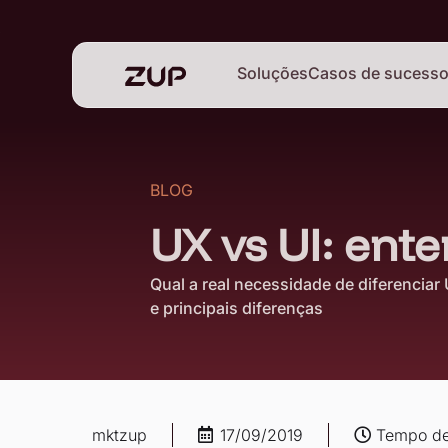
Soluções
Casos de sucess
BLOG
UX vs UI: ent
Qual a real necessidade de diferenciar
e principais diferenças
mktzup
17/09/2019
Tempo de 