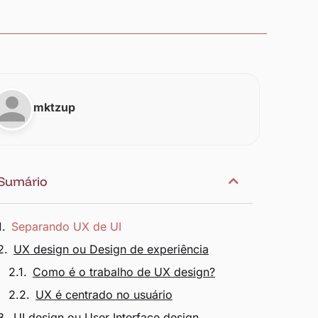
mktzup
Sumário
Separando UX de UI
UX design ou Design de experiência
Como é o trabalho de UX design?
UX é centrado no usuário
UI design ou User Interface design