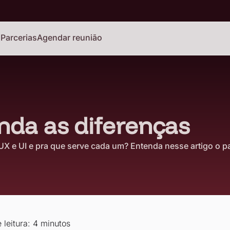
o
Parcerias
Agendar reunião
enda as diferenças
 UX e UI e pra que serve cada um? Entenda nesse artigo o pa
leitura: 4 minutos